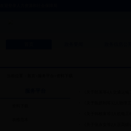
欢迎登录人力资源和社会保障局
首页
政务要闻
政务信息公
当前位置：首页>服务平台>资料下载
服务平台
《关于郎英等4人交通运输工
《关于陈妍利等32人助理工
资料下载
《关于韩根来等3人机电工程
表格范本
《关于张永安等2人正高级讲