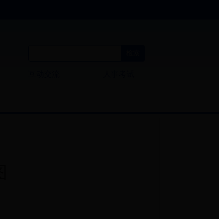
互动交流
人事考试
图