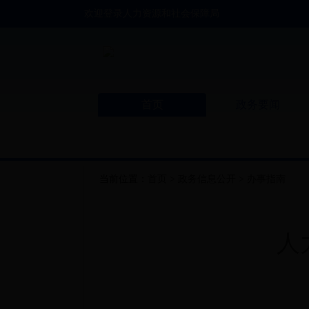
欢迎登录人力资源和社会保障局
首页
政务要闻
当前位置：
首页
>
政务信息公开
>
办事指南
人