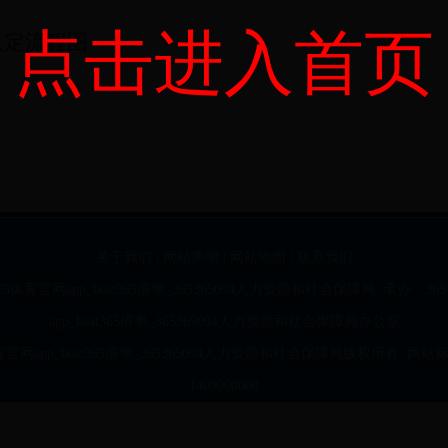
点击进入首页
认定流程图
关于我们
|
网站声明
|
网站地图
|
联系我们
5体育官网app_beat365倍率_365365094人力资源和社会保障局 承办：3
app_beat365倍率_365365094人力资源和社会保障局办公室
育官网app_beat365倍率_365365094人力资源和社会保障局版权所有 网
1409000008
晋ICP备10001943号-1
晋公网安备 14090202000011号