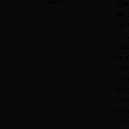
市局动态
春节期
创新！
习近平
定了！
李克强
今日国
人社部
@找工
李克强
《求是
新华视
两节将