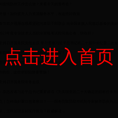
间疫情防控工作怎么做？来看今天的发布会！
开放！加快提升人力资源服务水平，有这些好政策
春节前夕视频连线看望慰问基层干部群众 向全国各族人民致以新春的美
2023年度专业技术人员职业资格考试时间表公布，快收好！
主持召开国务院党组会议 学习贯彻习近平总书记在二十届中央纪委二次全会
点击进入首页
务院联防联控机制新闻发布会权威回应！
召开深入推进根治欠薪工作电视电话会议
作的你，这些求职陷阱要警惕！
主持召开国务院常务会议
》杂志发表习近平总书记重要讲话《为实现党的二十大确定的目标任务而
点｜怎样做好重症患者救治？——国务院联防联控机制专家解答防疫热点
至，怎样加强农村医疗救治？权威解读→