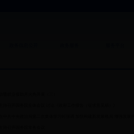
政务信息公开
政务服务
服务平台
动暨就业援助月火热开展（三）
主持召开国务院全体会议 讨论《政府工作报告（征求意见稿）》
在中共中央政治局第二次集体学习时强调 加快构建新发展格局 增强发展的安
主持召开国务院常务会议