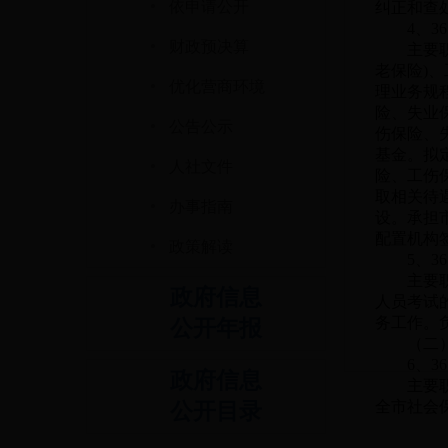
·
依申请公开
纠正和查
4、
3
·
财政预决算
主要
老保险)
·
优化营商环境
理业务规
险、失业
·
公告公示
伤保险、
基金。拟
·
人社文件
险、工伤
·
取相关待
办事指南
设。承担
·
配置机构
政策解读
5、
3
主要
政府信息
人员考试
务工作。
公开年报
（二
6、
3
政府信息
主要
全市社会
公开目录
运行提供