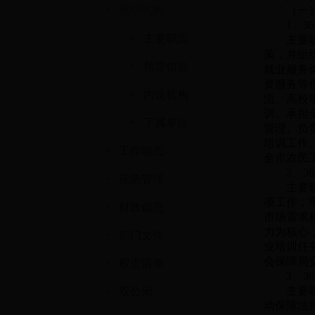
·
组织机构
（一
1、
3
·
主要职责
主要
策，并组
·
领导信息
就业服务
资服务等
·
内设机构
流、高校
训。承担
·
下属单位
管理。负
·
培训工作
工作动态
全市农民
·
2、
3
应急管理
主要
·
项工作，
财政信息
市场需求
·
力为核心
部门文件
业培训任
·
会保障局
权责清单
3、
3
·
主要
双公示
动保障法