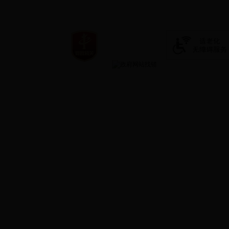
7、
3
_36536
主要
技能鉴定
作。承担
务。
开展
建议
晋ICP备1000
365体育官网app_beat365倍率_365365094人民政府网 版权所